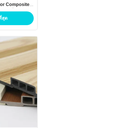
or Composite
น้ํา พื้นที่สวน
ี่สุด
ลิป กันน้ํา