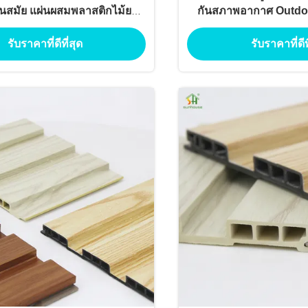
ันสมัย แผ่นผสมพลาสติกไม้ยาว
กันสภาพอากาศ Outdo
นาน
Decking สําหรับสระว่าย
รับราคาที่ดีที่สุด
รับราคาที่ดีท
เรียบเรียบ & แอนติส