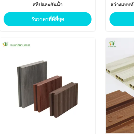
สลิปและกันน้ํา
สว่างแบบท
รับราคาที่ดีที่สุด