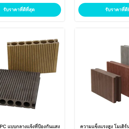
posite Decking floor
ระเบียง ทางเดิน กันน้ำ กั
รับราคาที่ดีที่สุด
รับราคาที่ดีท
ขัด
PC แบบกลางแจ้งที่ป้องกันแสง
ความแข็งแรงสูง โมเดิร