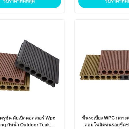
รับราคาที่ดีที่สุด
รับราคาที่ดีท
สำหรับโครงการกลางแ
ยอดนิย
์ตรูชั่น ดับเบิลคอลเลอร์ Wpc
พื้นระเบียง WPC กลางแจ
ng กันน้ํา Outdoor Teak
คอมโพสิตทนรอยขีดข