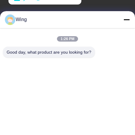
เวลางาน
Wing
9:00-18:00
ที่อยู่ของเรา
1:26 PM
ที่อยู่บริษัท
Good day, what product are you looking for?
Weiye International Building, Yixian Road, Dali Town, Nanhai
District, Foshan City
ที่อยู่โรงงาน
โฟชาน ดาลี
โทร
0086-19928258506